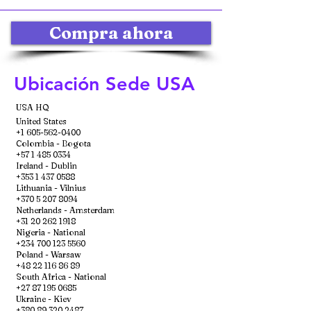
Compra ahora
Ubicación Sede USA
USA HQ
United States
+1 605-562-0400
Colombia - Bogota
+57 1 485 0334
Ireland - Dublin
+353 1 437 0588
Lithuania - Vilnius
+370 5 207 8094
Netherlands - Amsterdam
+31 20 262 1918
Nigeria - National
+234 700 123 5560
Poland - Warsaw
+48 22 116 86 89
South Africa - National
+27 87 195 0685
Ukraine - Kiev
+380 89 320 2487