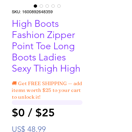
SKU: 1600892648359
High Boots
Fashion Zipper
Point Toe Long
Boots Ladies
Sexy Thigh High
🚚 Get FREE SHIPPING — add
items worth $25 to your cart
to unlock it!
$0 / $25
Precio
US$ 48,99