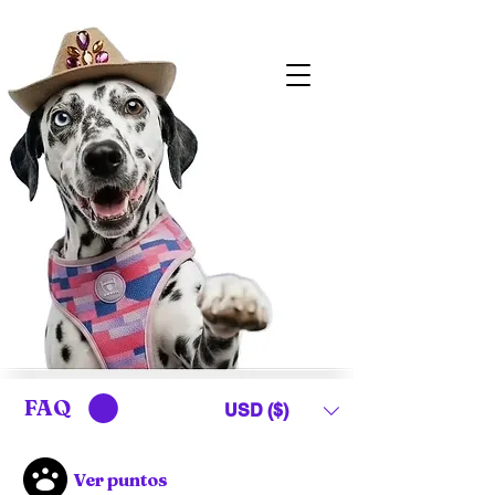
FAQ
USD ($)
Ver puntos