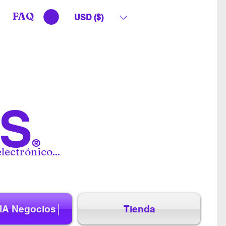
FAQ
USD ($)
S
®
lectrónico...
IA Negocios│
Tienda