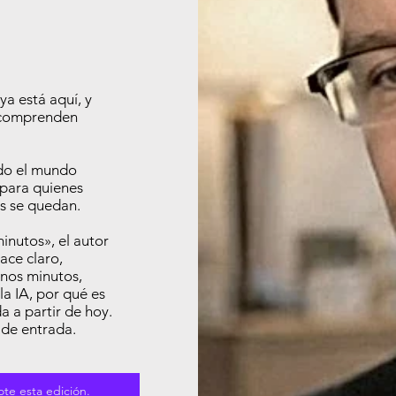
 ya está aquí, y
 comprenden
ndo el mundo
 para quienes
s se quedan.
minutos», el autor
ace claro,
unos minutos,
a IA, por qué es
 a partir de hoy.
 de entrada.
te esta edición.