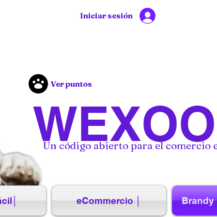
Iniciar sesión
Ver puntos
WEXOO
Un código abierto para el comercio e
cil│
eCommercio │
Brandy 