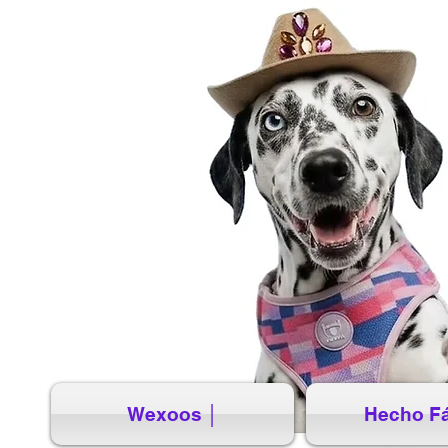
Wexoos │
Hecho Fá