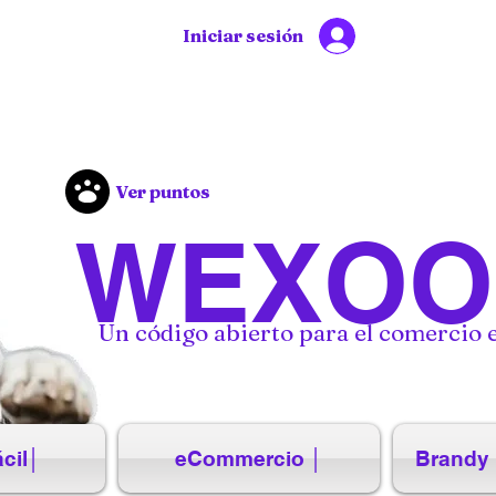
Iniciar sesión
Ver puntos
WEXOO
Un código abierto para el comercio e
cil│
eCommercio │
Brandy 