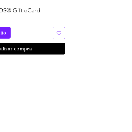
S® Gift eCard
ito
alizar compra