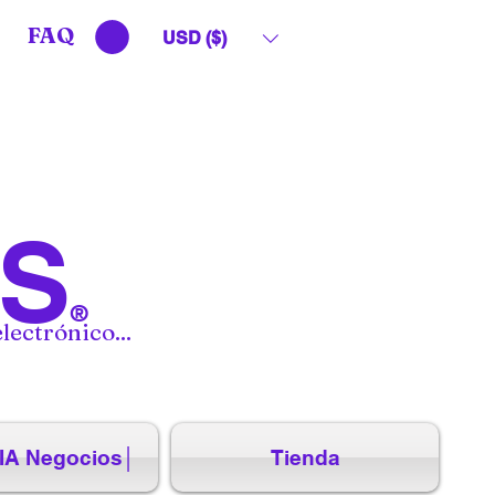
FAQ
USD ($)
S
®
lectrónico...
IA Negocios│
Tienda