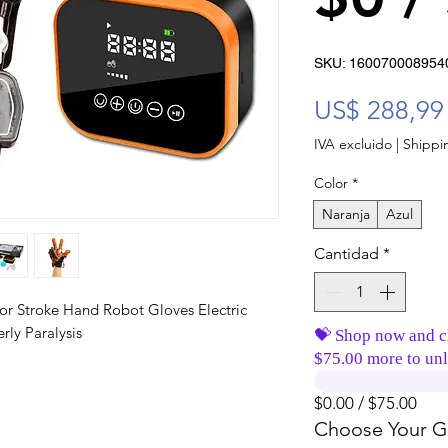
SKU: 160070008954
US$ 288,99
IVA excluido
|
Shippin
Color
*
Naranja
Azul
Cantidad
*
or Stroke Hand Robot Gloves Electric
rly Paralysis
💝 Shop now and c
$75.00 more to unl
$0.00 / $75.00
Choose Your Gi