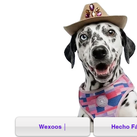
Wexoos │
Hecho Fá