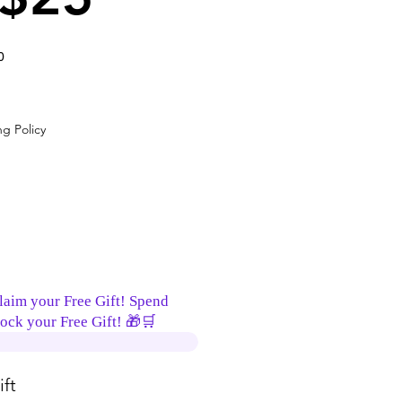
0
Precio
g Policy
laim your Free Gift! Spend
ock your Free Gift! 🎁🛒
ft