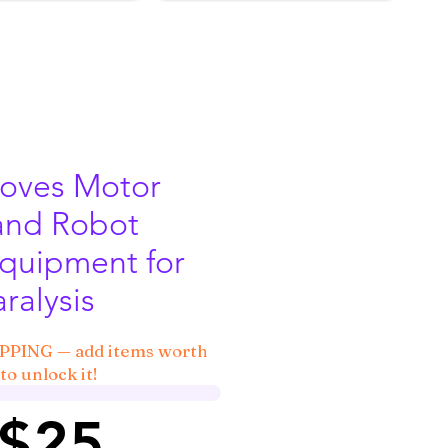
oves Motor
and Robot
Equipment for
aralysis
IPPING — add items worth
to unlock it!
 $25