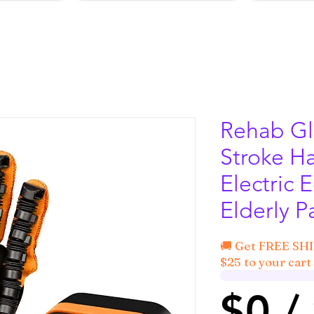
Rehab Gl
Stroke H
Electric 
Elderly P
🚚 Get FREE SH
$25 to your cart 
$0 /