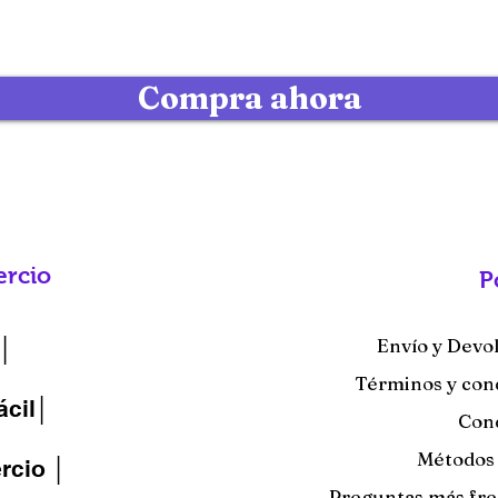
Compra ahora
rcio
P
Envío y Devo
│
Términos y con
ácil│
Con
Métodos
cio │
Preguntas más fr