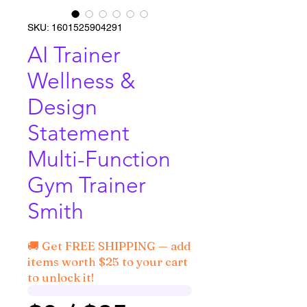
SKU: 1601525904291
AI Trainer
Wellness &
Design
Statement
Multi-Function
Gym Trainer
Smith
🚚 Get FREE SHIPPING — add
items worth $25 to your cart
to unlock it!