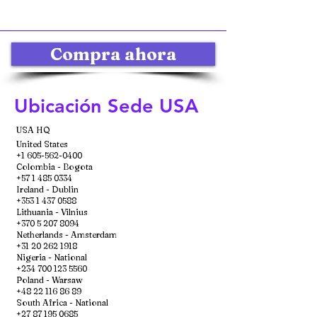
Compra ahora
Ubicación Sede USA
USA HQ
United States
+1 605-562-0400
Colombia - Bogota
+57 1 485 0334
Ireland - Dublin
+353 1 437 0588
Lithuania - Vilnius
+370 5 207 8094
Netherlands - Amsterdam
+31 20 262 1918
Nigeria - National
+234 700 123 5560
Poland - Warsaw
+48 22 116 86 89
South Africa - National
+27 87 195 0685