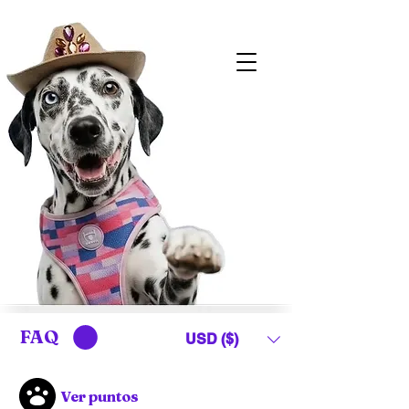
FAQ
USD ($)
Ver puntos