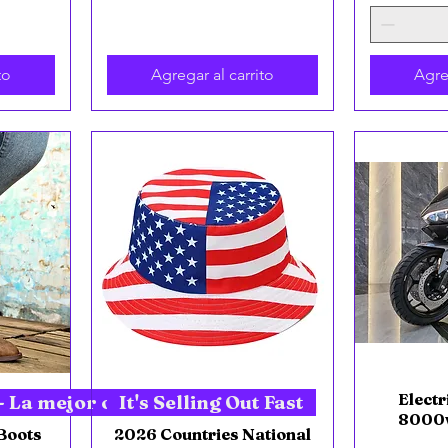
to
Agregar al carrito
Agre
Vista rápida
Electr
V
- La mejor oferta nueva
It's Selling Out Fast
8000w
Boots
2026 Countries National