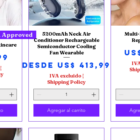
5200mAh Neck Air
Vista rápida
Multi
V
a Approved
Conditioner Rechargeable
Re
kincare
Semiconductor Cooling
Pr
US
Fan Wearable
99
Precio de oferta
IVA
Desde
US$ 413,99
|
Ship
cy
IVA excluido
|
Shipping Policy
to
Agregar al carrito
Agre