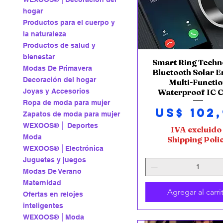
hogar
Productos para el cuerpo y
la naturaleza
Productos de salud y
bienestar
Smart Ring Techn
Vista rápida
Modas De Primavera
Bluetooth Solar E
Decoración del hogar
Multi-Functi
Joyas y Accesorios
Waterproof IC 
Ropa de moda para mujer
Precio
US$ 102
Zapatos de moda para mujer
WEXOOS® │ Deportes
IVA excluido
Moda
Shipping Poli
WEXOOS® │Electrónica
Juguetes y juegos
Modas De Verano
Maternidad
Agregar al carri
Ofertas en relojes
inteligentes
WEXOOS® │Moda