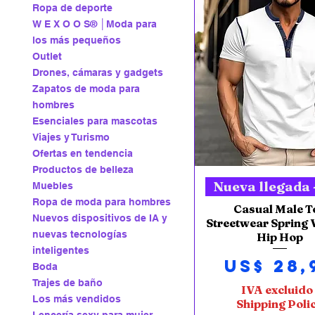
Ropa de deporte
W E X O O S® │Moda para
los más pequeños
Outlet
Drones, cámaras y gadgets
Zapatos de moda para
hombres
Esenciales para mascotas
Viajes y Turismo
Ofertas en tendencia
Productos de belleza
Vista rápida
Nueva llegada 
Muebles
Ropa de moda para hombres
Casual Male T
Nuevos dispositivos de IA y
Streetwear Spring 
nuevas tecnologías
Hip Hop
inteligentes
Precio
US$ 28,
Boda
Trajes de baño
IVA excluido
Los más vendidos
Shipping Poli