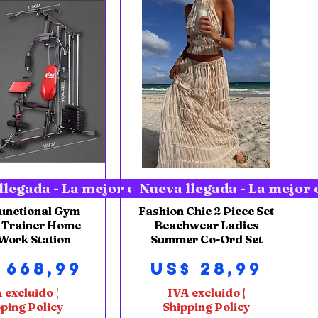
ista rápida
Vista rápida
nueva
llegada - La mejor oferta nueva
Nueva llegada - La mejor 
Functional Gym
Fashion Chic 2 Piece Set
n Trainer Home
Beachwear Ladies
Work Station
Summer Co-Ord Set
cio
Precio
 668,99
US$ 28,99
 excluido
|
IVA excluido
|
ping Policy
Shipping Policy