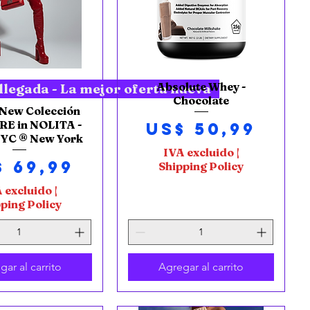
ista rápida
Absolute Whey -
Vista rápida
llegada - La mejor oferta nueva
Chocolate
New Colección
Precio
E in NOLITA -
US$ 50,99
C ® New York
IVA excluido
|
ecio
$ 69,99
Shipping Policy
 excluido
|
ping Policy
gar al carrito
Agregar al carrito