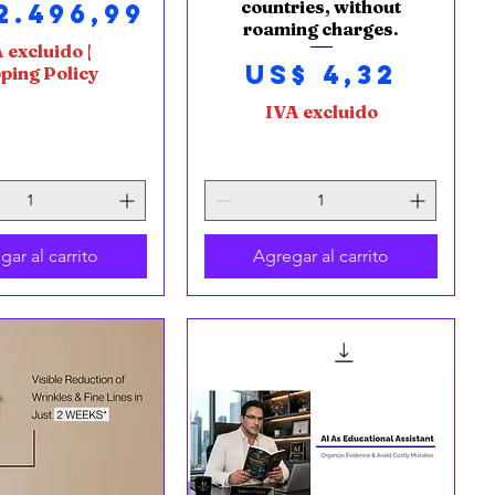
cio
countries, without
2.496,99
roaming charges.
 excluido
|
Precio
US$ 4,32
ping Policy
IVA excluido
gar al carrito
Agregar al carrito