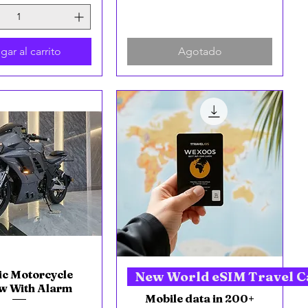
gar al carrito
Agotado
ic Motorcycle
ista rápida
Vista rápida
New World eSIM Travel C
 With Alarm
Mobile data in 200+