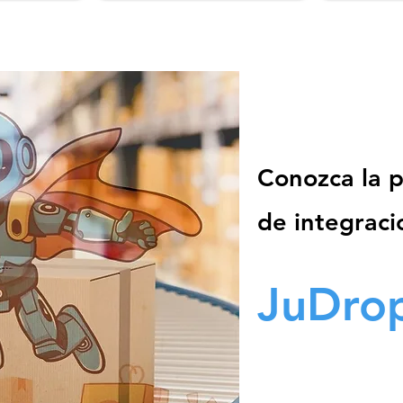
Conozca la 
de integraci
JuDro