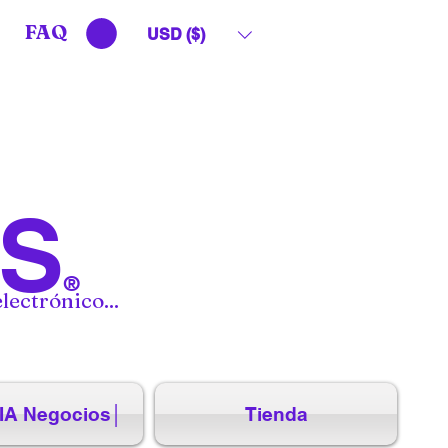
FAQ
USD ($)
S
®
lectrónico...
IA Negocios│
Tienda