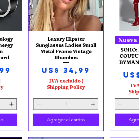
ology
Luxury Hipster
Vista rápida
V
Nueva 
nergy
Sunglasses Ladies Small
SOHO: 
on
Metal Frame Vintage
COUTUR
Card
Rhombus
BYMANY
Precio
,99
US$ 34,99
Pr
US
|
IVA excluido
|
IVA
cy
Shipping Policy
Ship
to
Agregar al carrito
Agre