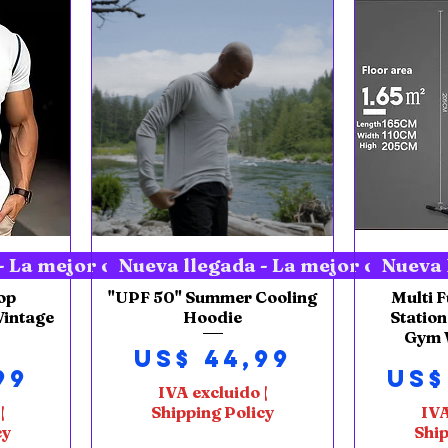
Vista rápida
V
- La mejor oferta nueva
Nueva llegada - La mejor oferta 
Nueva 
op
"UPF 50" Summer Cooling
Multi 
Vintage
Hoodie
Statio
Gym 
Precio
US$ 44,99
Pre
99
US$
IVA excluido
|
|
Shipping Policy
IVA
cy
Ship