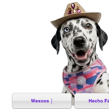
Wexoos │
Hecho Fá