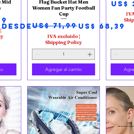
Pre
e Mid
Flag Bucket Hat Men
US$ 
s
Women Fan Party Football
IVA
Cup
99
Ship
US$ 71,99
Precio
Precio de oferta
Desde
US$ 68,39
|
cy
IVA excluido
|
Shipping Policy
to
Agregar al carrito
Agre