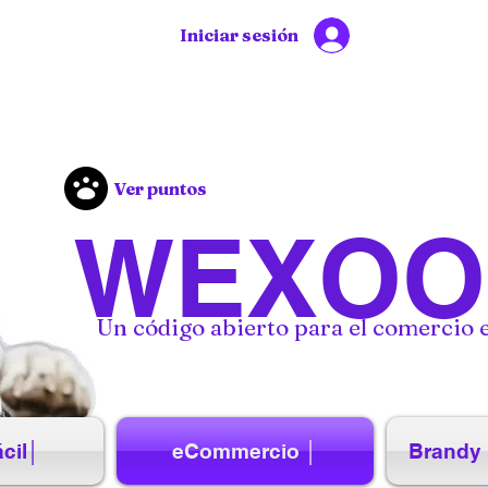
Iniciar sesión
Ver puntos
WEXOO
Un código abierto para el comercio e
cil│
eCommercio │
Brandy 