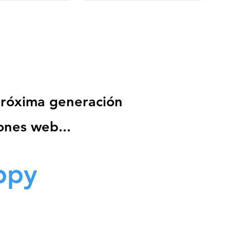
próxima generación
ones web...
ppy