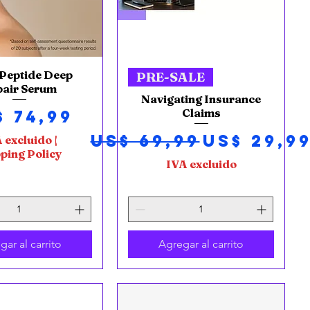
-Peptide Deep
ista rápida
Vista rápida
PRE-SALE
pair Serum
Navigating Insurance
ecio
Claims
$ 74,99
Precio
Precio d
US$ 69,99
US$ 29,9
 excluido
|
ping Policy
IVA excluido
gar al carrito
Agregar al carrito