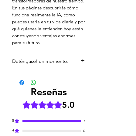
transformadores de nuestro tiempo.
En sus páginas descubrirás cómo
funciona realmente la IA, cómo
puedes usarla en tu vida diaria y por
qué quienes la entienden hoy están
construyendo ventajas enormes
para su futuro.
Deténgase! un momento.
Algo enorme está ocurriendo en
el mundo… y la mayoría todavía
no lo ha notado.
Reseñas
Mientras millones de personas
siguen viviendo exactamente
5.0
Obtuvo 5 de 5 estrellas.
igual que ayer, otros están
descubriendo una herramienta
5
3
capaz de
multiplicar su
4
productividad, acelerar su
0