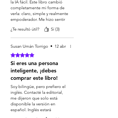
la IA fácil. Este libro cambió
lo esencial
en solo 10 minutos.
completamente mi forma de
Este libro fue creado
verla: claro, simple y realmente
exactamente para eso.
empoderador. Me hizo sentir
“Aprende Inteligencia Artificial
como si tuviera una invitación
¿Te resultó útil?
Sí (3)
en 10 Minutos”
es una guía
abierta y sencilla para entrar al
breve, clara y sorprendentemente
futuro sin miedo. Lo
reveladora que te abre la puerta a
recomiendo muchísimo para
Susan Umán Torrigo
•
12 abr
uno de los conocimientos más
principiantes para interactuar
con la ia El valor que aporta es
Obtuvo 5 de 5 estrellas.
poderosos de nuestra era.
increíble para el precio que
En pocas páginas descubrirás:
Si eres una persona
tiene. Tenía tiempo sin leer un
• Qué es realmente la
inteligente, ¡debes
ebook tan bueno. Gracias,
Inteligencia Artificial (sin lenguaje
muy complacida.
comprar este libro!
complicado)
• Cómo está transformando el
Soy bilingüe, pero prefiero el
inglés. Contacté la editorial,
mundo ahora mismo
me dijeron que solo está
• Cómo puedes empezar a usarla
disponible la versión en
hoy mismo
español. Inglés estará
• Y por qué quienes entienden
disponible muy pronto. No
esta tecnología están creando