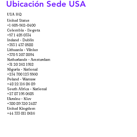
Ubicación Sede USA
USA HQ
United States
+1 605-562-0400
Colombia - Bogota
+57 1 485 0334
Ireland - Dublin
+353 1 437 0588
Lithuania - Vilnius
+370 5 207 8094
Netherlands - Amsterdam
+31 20 262 1918
Nigeria - National
+234 700 123 5560
Poland - Warsaw
+48 22 116 86 89
South Africa - National
+27 87 195 0685
Ukraine - Kiev
+380 89 320 2487
United Kingdom
+44 333 011 0616