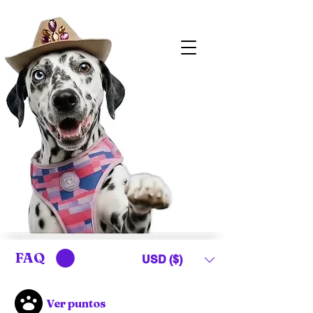
FAQ
USD ($)
Ver puntos