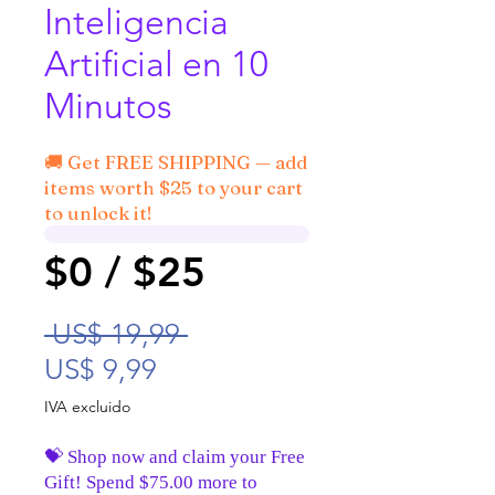
Inteligencia
Artificial en 10
Minutos
🚚 Get FREE SHIPPING — add
items worth $25 to your cart
to unlock it!
$0 / $25
Precio
 US$ 19,99 
Precio de oferta
US$ 9,99
IVA excluido
💝 Shop now and claim your Free
Gift! Spend $75.00 more to