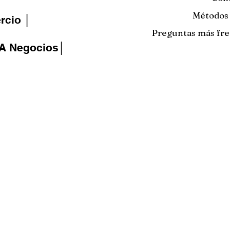
Métodos
cio │
Preguntas más fr
IA Negocios│