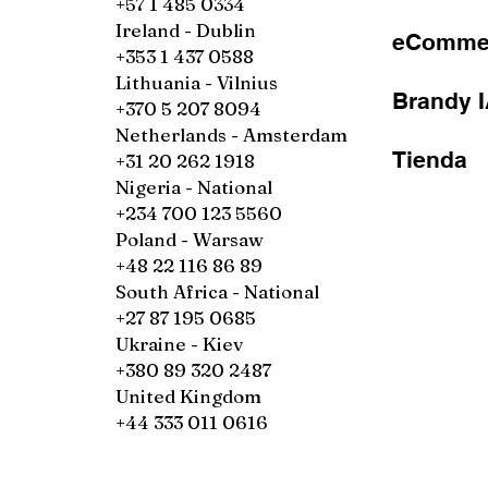
+57 1 485 0334
Ireland - Dublin
eCommer
+353 1 437 0588
Lithuania - Vilnius
Brandy 
+370 5 207 8094
Netherlands - Amsterdam
Tienda
+31 20 262 1918
Nigeria - National
+234 700 123 5560
Poland - Warsaw
+48 22 116 86 89
South Africa - National
+27 87 195 0685
Ukraine - Kiev
+380 89 320 2487
United Kingdom
+44 333 011 0616