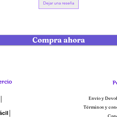
Dejar una reseña
agresivos.
Compra ahora
rcio
P
Envío y Devo
│
Términos y con
ácil│
Con