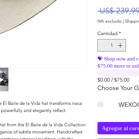
 US$ 239,99
IVA excluido
|
Shippin
Cantidad
*
💝 Shop now and c
$75.00 more to unl
$0.00 / $75.00
Choose Your Gi
 El Baile de la Vida hat transforms iraca
WEXOO
 powerfully and elegantly reflect
from the El Baile de la Vida Collection
Agregar al carr
elegance of subtle movement. Handcrafted
combines artisanal tradition with the