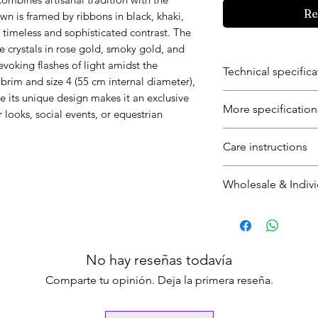
Re
own is framed by ribbons in black, khaki,
 timeless and sophisticated contrast. The
ge crystals in rose gold, smoky gold, and
evoking flashes of light amidst the
Technical specifica
brim and size 4 (55 cm internal diameter),
le its unique design makes it an exclusive
• Brand/Designer:
More specification
looks, social events, or equestrian
• Collection: Danc
design
• Predominant Colo
Care instructions
• Style: Wide-bri
• Size: 4 (adult)
• Main Material: I
• Inner Circumfere
• Limpie con un ce
• Details/Embelli
Wholesale & Indivi
• Brim: 12 cm
quitar el polvo y la
• Ribbons: Black, 
• Weight: approx. 
• Evite mojar el so
Individual unit wil
natural fibers and 
weight if available)
secar a la sombra y
territory for tariff
• Origin: Colombi
superficie plana.
Minimum order for 
• Available Units: 1
No hay reseñas todavía
• No coloque obje
For individual orde
• SKU: LBZ-ALON-
la deformación; gu
lovebyzuleima.c
Comparte tu opinión. Deja la primera reseña.
soporte adecuado
• No lave a máqui