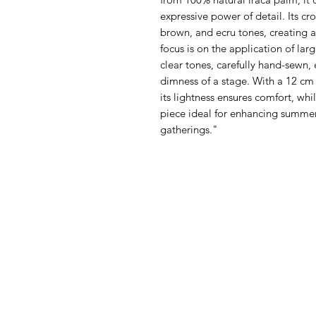
expressive power of detail. Its cr
brown, and ecru tones, creating a
focus is on the application of lar
clear tones, carefully hand-sewn, 
dimness of a stage. With a 12 cm 
its lightness ensures comfort, whi
piece ideal for enhancing summer 
gatherings."