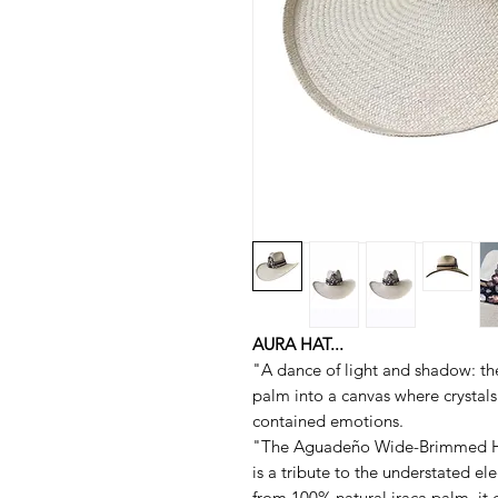
AURA HAT...
"A dance of light and shadow: the
palm into a canvas where crystals
contained emotions.
"The Aguadeño Wide-Brimmed Hat 
is a tribute to the understated 
from 100% natural iraca palm, it 