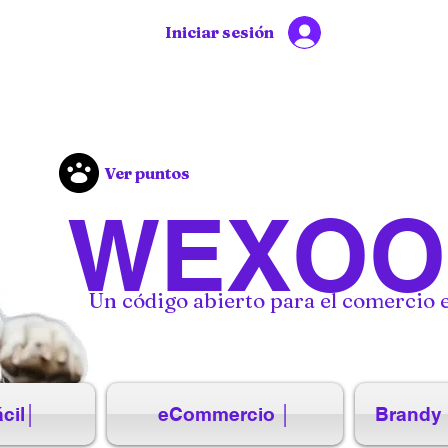
Iniciar sesión
Ver puntos
WEXOO
Un código abierto para el comercio e
cil│
eCommercio │
Brandy 