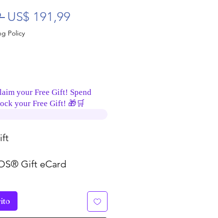
Precio
Precio de oferta
 
US$ 191,99
g Policy
laim your Free Gift! Spend
ock your Free Gift! 🎁🛒
ft
S® Gift eCard
ito