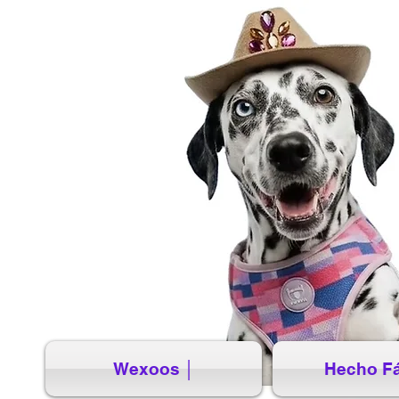
Wexoos │
Hecho Fá