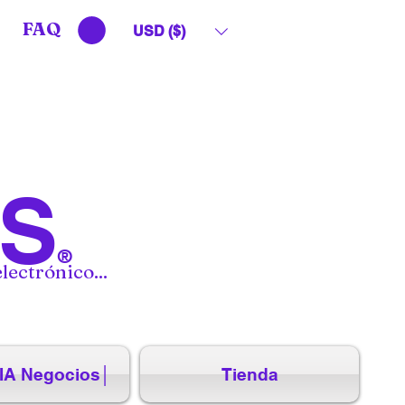
FAQ
USD ($)
S
®
lectrónico...
IA Negocios│
Tienda