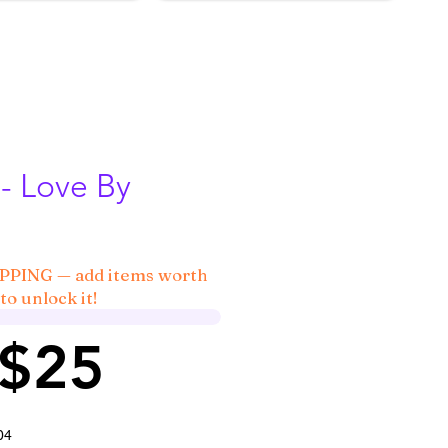
- Love By
IPPING — add items worth
to unlock it!
 $25
04