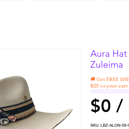
Aura Hat 
Zuleima
🚚 Get FREE SH
$25 to your cart 
$0 /
SKU: LBZ-ALON-59-