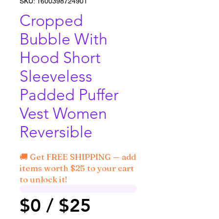
SKU: 1600398724901
Cropped
Bubble With
Hood Short
Sleeveless
Padded Puffer
Vest Women
Reversible
🚚 Get FREE SHIPPING — add
items worth $25 to your cart
to unlock it!
$0 / $25