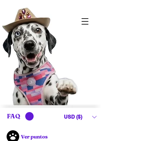
FAQ
USD ($)
Ver puntos