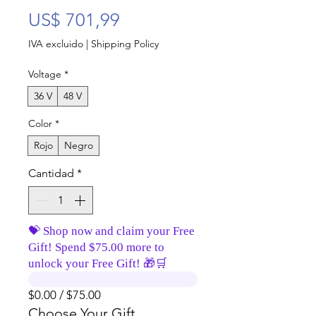
Precio
US$ 701,99
IVA excluido
|
Shipping Policy
Voltage
*
36 V
48 V
Color
*
Rojo
Negro
Cantidad
*
💝 Shop now and claim your Free
Gift! Spend $75.00 more to
unlock your Free Gift! 🎁🛒
$0.00 / $75.00
Choose Your Gift