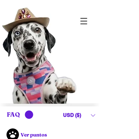
FAQ
USD ($)
Ver puntos