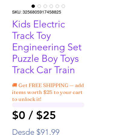
SKU: 3256805917458825
Kids Electric
Track Toy
Engineering Set
Puzzle Boy Toys
Track Car Train
🚚 Get FREE SHIPPING — add
items worth $25 to your cart
to unlock it!
$0 / $25
Precio de oferta
Desde
$91,99