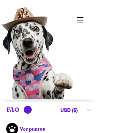
FAQ
USD ($)
Ver puntos