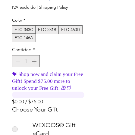
IVA excluido
|
Shipping Policy
Color
*
ETC-343C
ETC-231B
ETC-460D
ETC-146A
Cantidad
*
💝 Shop now and claim your Free
Gift! Spend $75.00 more to
unlock your Free Gift! 🎁🛒
$0.00 / $75.00
Choose Your Gift
WEXOOS® Gift
eCard