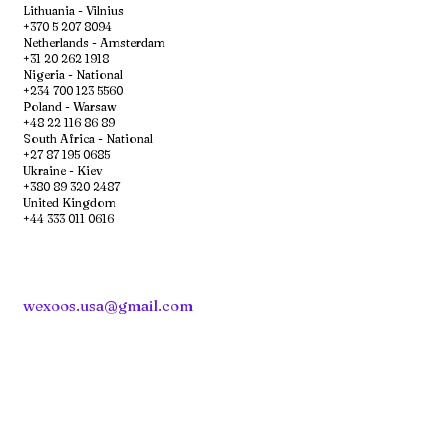
Lithuania - Vilnius
+370 5 207 8094
Netherlands - Amsterdam
+31 20 262 1918
Nigeria - National
+234 700 123 5560
Poland - Warsaw
+48 22 116 86 89
South Africa - National
+27 87 195 0685
Ukraine - Kiev
+380 89 320 2487
United Kingdom
+44 333 011 0616
wexoos.usa@gmail.com