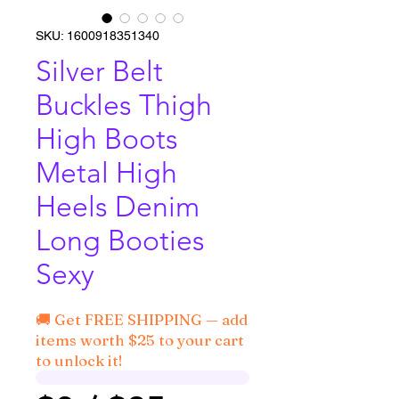
SKU: 1600918351340
Silver Belt
Buckles Thigh
High Boots
Metal High
Heels Denim
Long Booties
Sexy
🚚 Get FREE SHIPPING — add
items worth $25 to your cart
to unlock it!