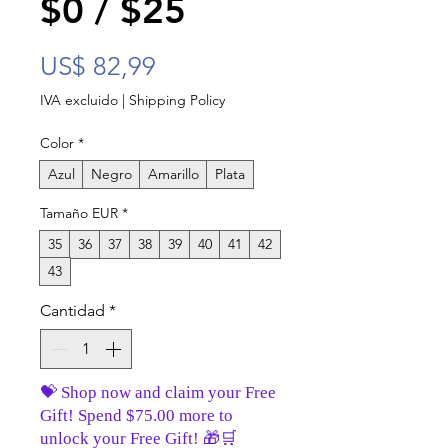
$0 / $25
Precio
US$ 82,99
IVA excluido
|
Shipping Policy
Color
*
Azul
Negro
Amarillo
Plata
Tamaño EUR
*
35
36
37
38
39
40
41
42
43
Cantidad
*
💝 Shop now and claim your Free
Gift! Spend $75.00 more to
unlock your Free Gift! 🎁🛒