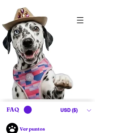
FAQ
USD ($)
Ver puntos