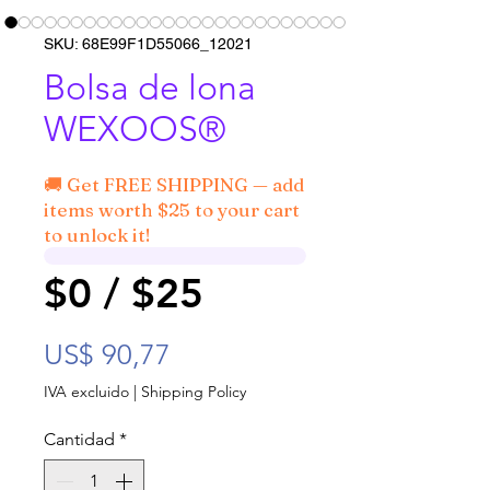
SKU: 68E99F1D55066_12021
Bolsa de lona
WEXOOS®
🚚 Get FREE SHIPPING — add
items worth $25 to your cart
to unlock it!
$0 / $25
Precio
US$ 90,77
IVA excluido
|
Shipping Policy
Cantidad
*