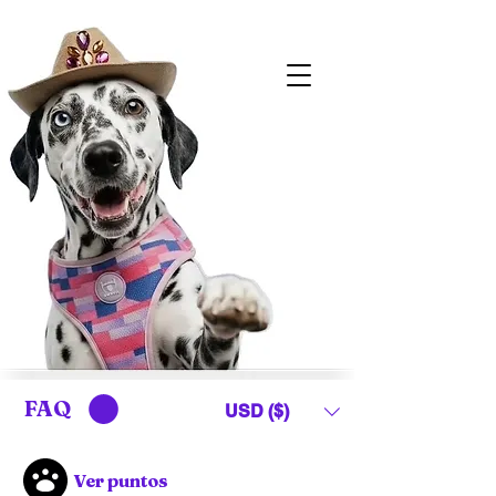
FAQ
USD ($)
Ver puntos