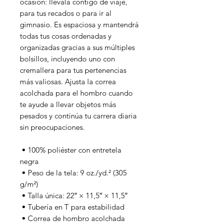
ocasión: llévala contigo de viaje, 
para tus recados o para ir al 
gimnasio. Es espaciosa y mantendrá 
todas tus cosas ordenadas y 
organizadas gracias a sus múltiples 
bolsillos, incluyendo uno con 
cremallera para tus pertenencias 
más valiosas. Ajusta la correa 
acolchada para el hombro cuando 
te ayude a llevar objetos más 
pesados y continúa tu carrera diaria 
sin preocupaciones.
 • 100% poliéster con entretela 
negra
 • Peso de la tela: 9 oz./yd.² (305 
g/m²)
 • Talla única: 22″ × 11,5″ × 11,5″
 • Tubería en T para estabilidad
 • Correa de hombro acolchada 