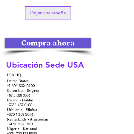
Dejar una reseña
Compra ahora
Ubicación Sede USA
USA HQ
United States
+1 605-562-0400
Colombia - Bogota
+57 1 485 0334
Ireland - Dublin
+353 1 437 0588
Lithuania - Vilnius
+370 5 207 8094
Netherlands - Amsterdam
+31 20 262 1918
Nigeria - National
+234 700 123 5560