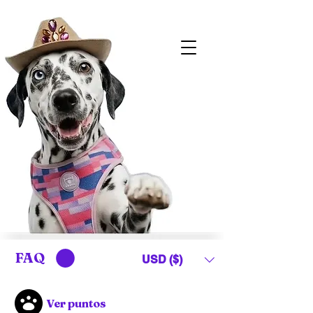
FAQ
USD ($)
Ver puntos