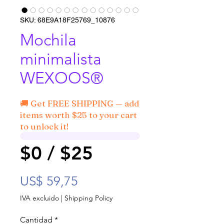
SKU: 68E9A18F25769_10876
Mochila
minimalista
WEXOOS®
🚚 Get FREE SHIPPING — add
items worth $25 to your cart
to unlock it!
$0 / $25
Precio
US$ 59,75
IVA excluido
|
Shipping Policy
Cantidad
*