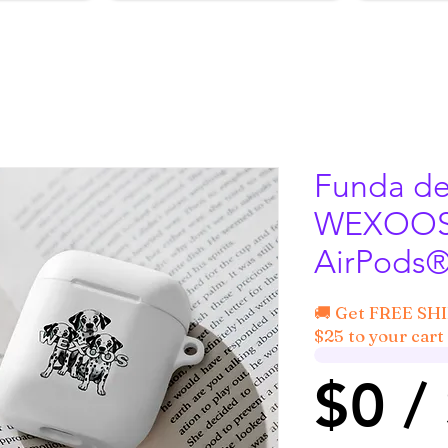
Funda d
WEXOOS
AirPods
🚚 Get FREE SH
$25 to your cart 
$0 /