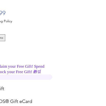
Precio de oferta
99
g Policy
ro
laim your Free Gift! Spend
ock your Free Gift! 🎁🛒
ft
S® Gift eCard