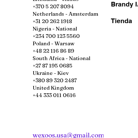
Brandy 
+370 5 207 8094
Netherlands - Amsterdam
Tienda
+31 20 262 1918
Nigeria - National
+234 700 123 5560
Poland - Warsaw
+48 22 116 86 89
South Africa - National
+27 87 195 0685
Ukraine - Kiev
+380 89 320 2487
United Kingdom
+44 333 011 0616
wexoos.usa@gmail.com