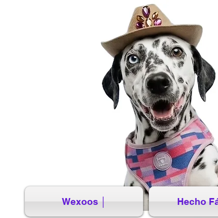
Wexoos │
Hecho Fá