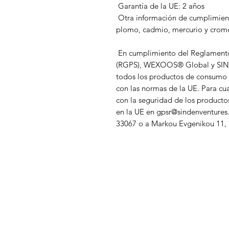
 Garantía de la UE: 2 años
 Otra información de cumplimiento: Cumple con los requisitos de nivel de 
plomo, cadmio, mercurio y crom
 En cumplimiento del Reglamento General de Seguridad de los Productos 
(RGPS), 
WEXOOS® Global
 y 
SI
todos los productos de consumo 
con las normas de la UE. Para cua
con la seguridad de los producto
en la UE en 
gpsr@sindenventure
33067
 o 
a Markou Evgenikou 11, 