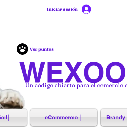
Iniciar sesión
Ver puntos
WEXOO
Un código abierto para el comercio e
cil│
eCommercio │
Brandy 