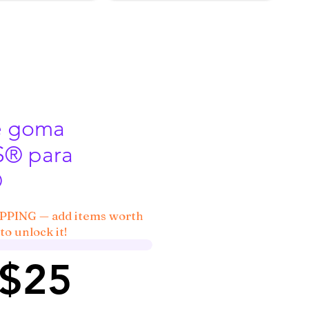
e goma
® para
®
IPPING — add items worth
to unlock it!
 $25