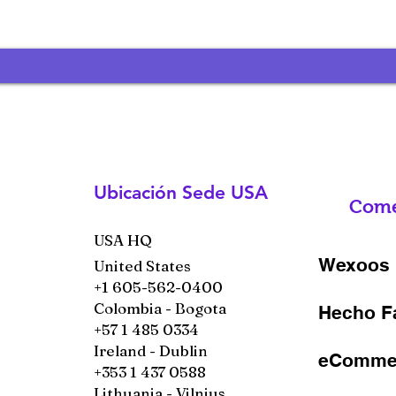
Ubicación Sede USA
Come
USA HQ
Wexoos 
United States
+1 605-562-0400
Colombia - Bogota
Hecho F
+57 1 485 0334
Ireland - Dublin
eCommer
+353 1 437 0588
Lithuania - Vilnius