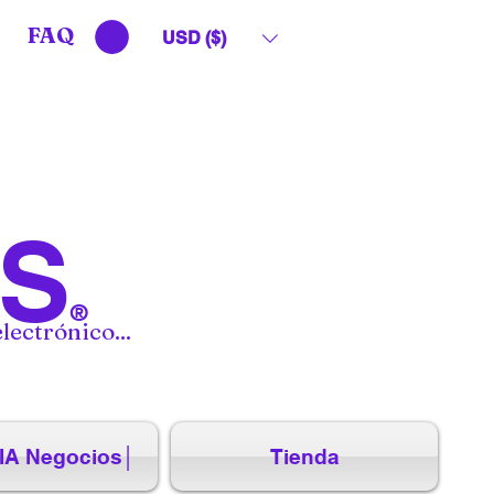
FAQ
USD ($)
S
®
lectrónico...
IA Negocios│
Tienda