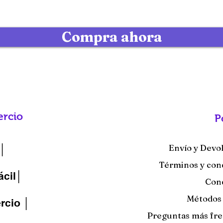
Compra ahora
rcio
P
Envío y Devo
│
Términos y con
ácil│
Con
Métodos
cio │
Preguntas más fr