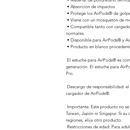
 • Absorción de impactos
 • Protege los AirPods® de golpe
 • Viene con un mosquetón de met
 • Compatible tanto con cargadores inalámbricos como con cargadores 
normales.
 • Disponible para AirPods® y A
 • Producto en blanco proceden
 El estuche para AirPods® es compatible con los AirPods® de 1.ª y 2.ª 
generación. El estuche para AirP
Pro.
 Descargo de responsabilidad: el producto no incluye AirPods® ni 
cargador de AirPods®.
 Importante: Este producto no se envía a Corea del Sur, Hong Kong, 
Taiwán, Japón ni Singapur. Si su d
regiones, elija otro producto.
 Restricciones de edad: Para adul