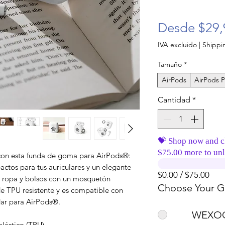
Desde
$29,
IVA excluido
|
Shippin
Tamaño
*
AirPods
AirPods P
Cantidad
*
💝 Shop now and c
$75.00 more to unl
con esta funda de goma para AirPods®: 
ctos para tus auriculares y un elegante 
$0.00 / $75.00
u ropa y bolsos con un mosquetón 
Choose Your Gi
e TPU resistente y es compatible con 
dar para AirPods®.
WEXOO
plástico (TPU)