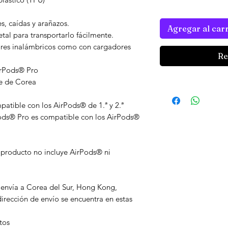
s, caídas y arañazos.
Agregar al carr
al para transportarlo fácilmente.
Re
irPods® Pro
te de Corea
ods® Pro es compatible con los AirPods® 
irección de envío se encuentra en estas 
tos