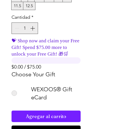
11.5
12.5
Cantidad
*
💝 Shop now and claim your Free
Gift! Spend $75.00 more to
unlock your Free Gift! 🎁🛒
$0.00 / $75.00
Choose Your Gift
WEXOOS® Gift
eCard
Agregar al carrito