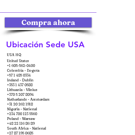
Compra ahora
Ubicación Sede USA
USA HQ
United States
+1 605-562-0400
Colombia - Bogota
+57 1 485 0334
Ireland - Dublin
+353 1 437 0588
Lithuania - Vilnius
+370 5 207 8094
Netherlands - Amsterdam
+31 20 262 1918
Nigeria - National
+234 700 123 5560
Poland - Warsaw
+48 22 116 86 89
South Africa - National
+27 87 195 0685