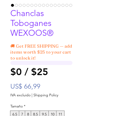
Chanclas
Toboganes
WEXOOS®
🚚 Get FREE SHIPPING — add
items worth $25 to your cart
to unlock it!
$0 / $25
Precio
US$ 66,99
IVA excluido
|
Shipping Policy
Tamaño
*
6.5
7
8
8.5
9.5
10
11