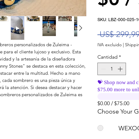
SKU: LBZ-000-025
 US$ 299,99
breros personalizados de Zuleima -
IVA excluido
|
Shippin
 para el cliente lujoso y exclusivo. Esta
Cantidad
*
vidad y la artesanía de la diseñadora
nny Stones" se destaca en esta colección,
estacar entre la multitud. Hecho a mano
e, cada sombrero es una pieza única y
💝 Shop now and c
á la atención. Si desea destacar y hacer
$75.00 more to unl
 sombreros personalizados de Zuleima es
$0.00 / $75.00
Choose Your Gi
WEXOO