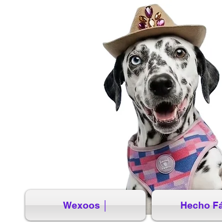
Wexoos │
Hecho Fá