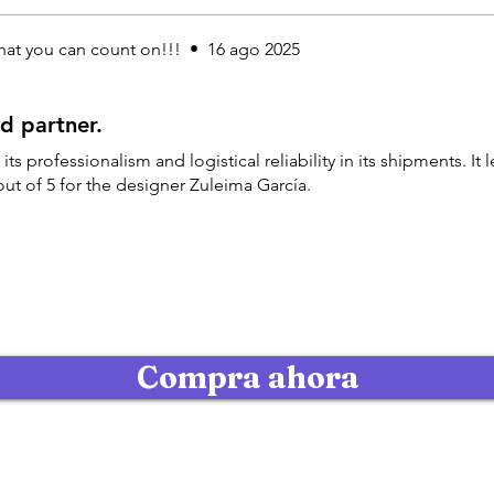
hat you can count on!!!
•
16 ago 2025
ed partner.
 professionalism and logistical reliability in its shipments. It le
0 out of 5 for the designer Zuleima García.
Compra ahora