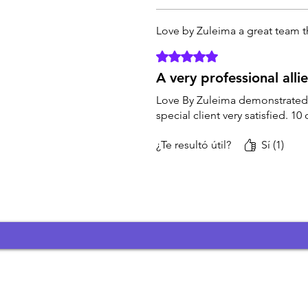
Love by Zuleima a great team t
Obtuvo 5 de 5 estrellas.
A very professional alli
Love By Zuleima demonstrated its
special client very satisfied. 1
¿Te resultó útil?
Sí (1)