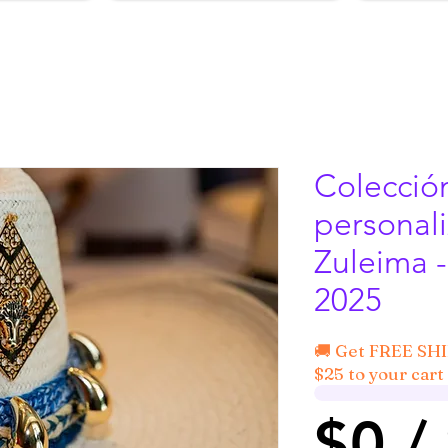
Colecció
personal
Zuleima -
2025
🚚 Get FREE SH
$25 to your cart 
$0 /