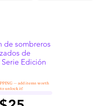
n de sombreros
izados de
 Serie Edición
IPPING — add items worth
to unlock it!
 $25