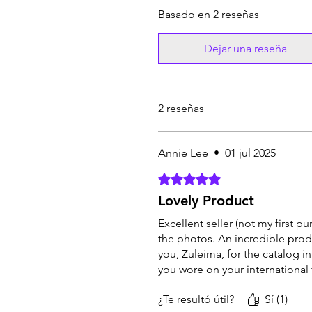
Basado en 2 reseñas
Dejar una reseña
2 reseñas
Annie Lee
•
01 jul 2025
Obtuvo 5 de 5 estrellas.
Lovely Product
Excellent seller (not my first p
the photos. An incredible prod
you, Zuleima, for the catalog i
you wore on your international
¿Te resultó útil?
Sí (1)