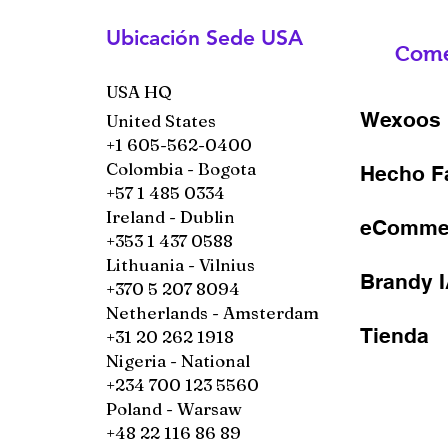
Ubicación Sede USA
Come
USA HQ
Wexoos 
United States
+1 605-562-0400
Colombia - Bogota
Hecho F
+57 1 485 0334
Ireland - Dublin
eCommer
+353 1 437 0588
Lithuania - Vilnius
Brandy 
+370 5 207 8094
Netherlands - Amsterdam
Tienda
+31 20 262 1918
Nigeria - National
+234 700 123 5560
Poland - Warsaw
+48 22 116 86 89