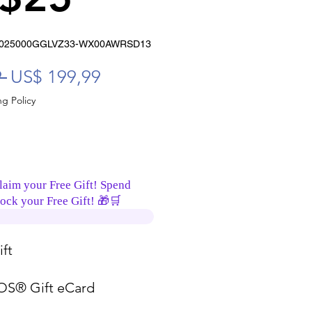
-1025000GGLVZ33-WX00AWRSD13
Precio
Precio de oferta
 
US$ 199,99
g Policy
laim your Free Gift! Spend
ock your Free Gift! 🎁🛒
ft
S® Gift eCard