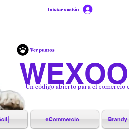
Iniciar sesión
Ver puntos
WEXOO
Un código abierto para el comercio e
cil│
eCommercio │
Brandy 