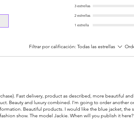
de 18k.
• No coloque obje
3 estrellas
• Cintas: Tonos azu
deformaciones; guá
2 estrellas
textil, cosidas a m
un soporte adecu
• Color predominan
1 estrella
• No lavar a máquin
• Talla: 6 (adulto)
químicos agresivos
• Circunferencia in
Filtrar por calificación:
Todas las estrellas
• Ala: 12 cm
Ord
• Peso: aprox. 280
si está disponible)
• Origen: Colombi
• Unidades disponi
• SKU: LBZ-000-02
WX00AWRSD13
urchase). Fast delivery, product as described, more beautiful and
uct. Beauty and luxury combined. I'm going to order another o
nformation. Beautiful products. I would like the blue jacket, th
 fashion show. The model Jackie. When will you publish it here?