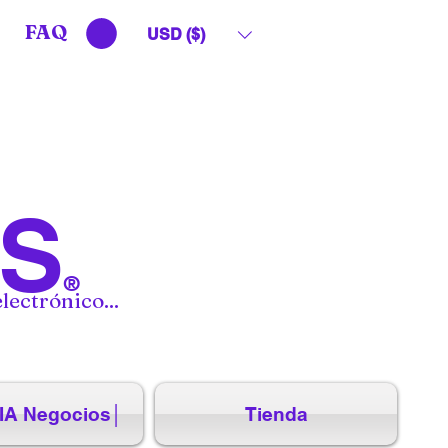
FAQ
USD ($)
S
®
lectrónico...
IA Negocios│
Tienda